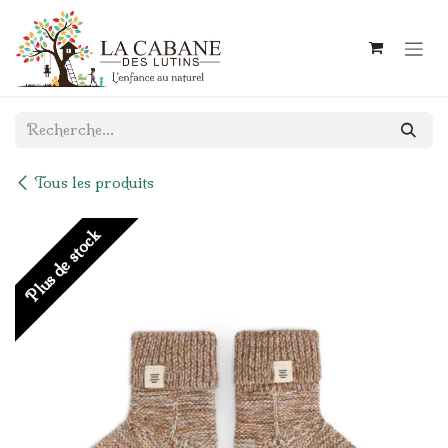
Se rendre au contenu
Tous les produits
Plus de stock