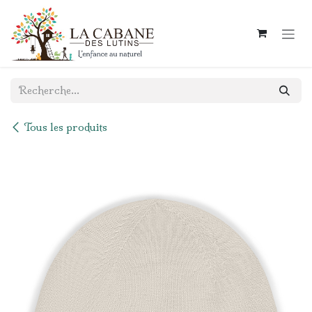
Se rendre au contenu
Tous les produits