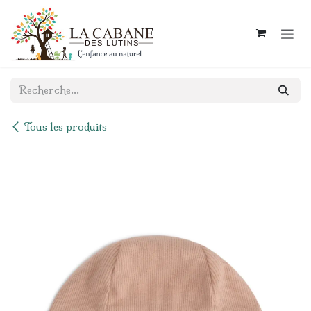
Se rendre au contenu
Tous les produits