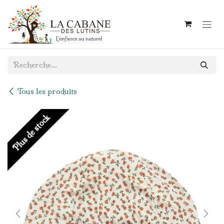
Se rendre au contenu
Tous les produits
Plus de stock