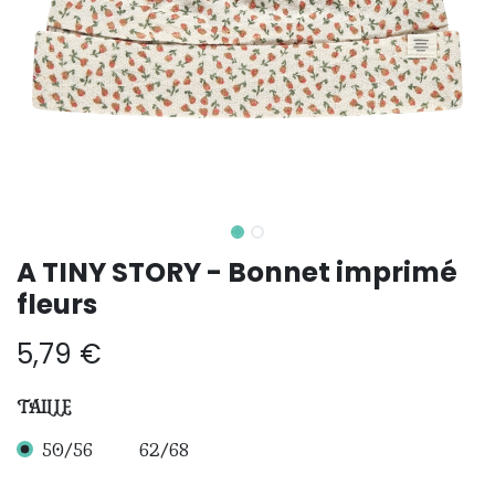
A TINY STORY - Bonnet imprimé
fleurs
5,79
€
TAILLE
50/56
62/68