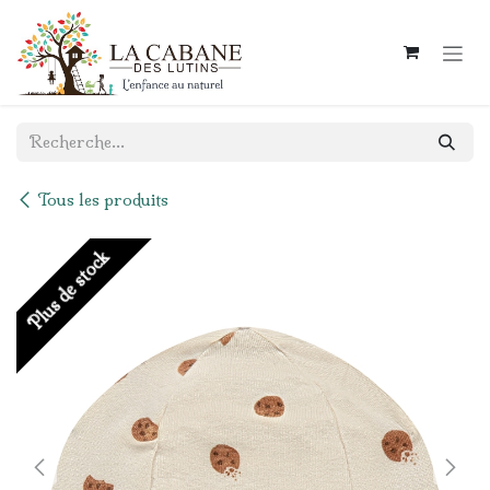
Se rendre au contenu
Tous les produits
Plus de stock