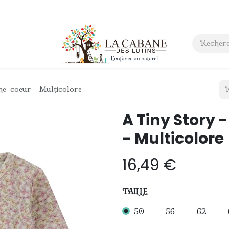
 anniversaire
Contact
he-coeur - Multicolore
A Tiny Story 
- Multicolore
16,49
€
TAILLE
50
56
62