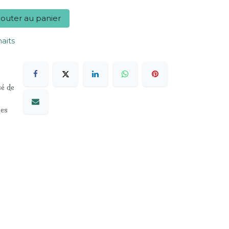
outer au panier
haits
sé de
les