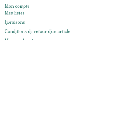
Mon compte
Mes listes
Livraisons
Conditions de retour d'un article
Moyens de paiement
Mentions légales
Conditions générales de ventes
Réseaux sociaux
Facebook
Instagram
Nous contacter
info@lacabanedeslutins.be
065/33.57.19