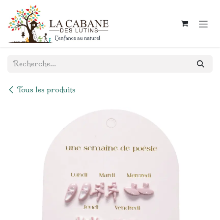
Se rendre au contenu
Tous les produits