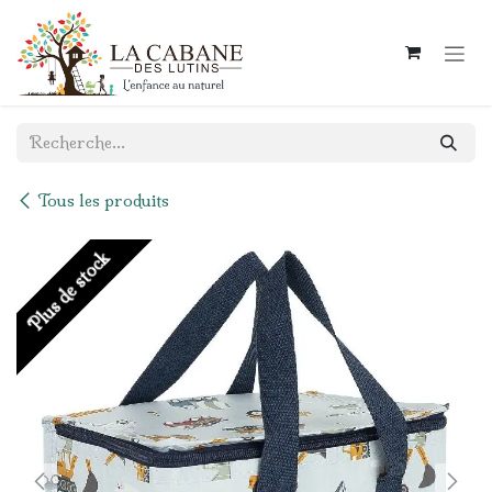
Se rendre au contenu
Tous les produits
Plus de stock