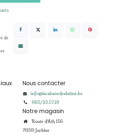
haits
sé de
les
iaux
Nous contacter
info@lacabanedeslutins.be
065/33.57.19
Notre magasin
Route d'Ath 156
7050 Jurbise