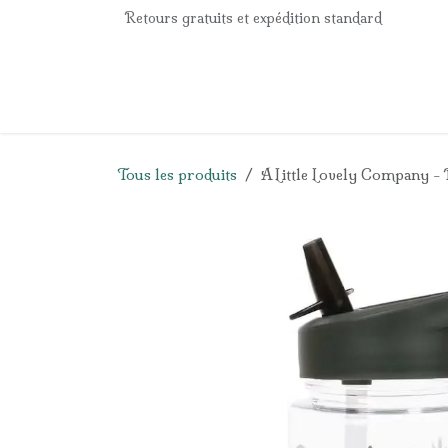
Se rendre au contenu
Retours gratuits et expédition standard
Accueil
e-Shop
Listes de naissance
Panier
Tous les produits
A Little Lovely Company - 