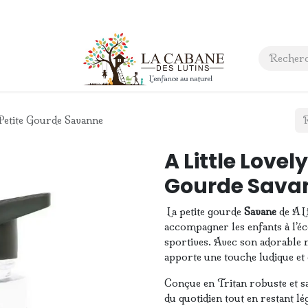
 anniversaire
Contact
Petite Gourde Savanne
A Little Love
Gourde Sava
La petite gourde
Savane
de A L
accompagner les enfants à l’éc
sportives. Avec son adorable m
apporte une touche ludique et 
Conçue en Tritan robuste et sa
du quotidien tout en restant lé