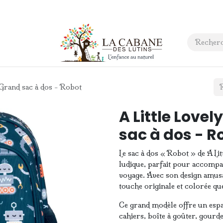
 anniversaire
Contact
Grand sac à dos - Robot
A Little Lov
sac à dos - R
Le sac à dos « Robot » de A Li
ludique, parfait pour accompag
voyage. Avec son design amusan
touche originale et colorée qu
Ce grand modèle offre un esp
cahiers, boîte à goûter, gourde