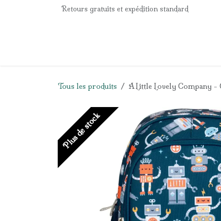
Se rendre au contenu
Retours gratuits et expédition standard
Accueil
e-Shop
Listes de naissance
Panier
Tous les produits
A Little Lovely Company - 
Plus de stock