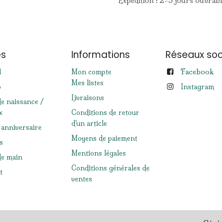
Expédition : 2-3 jours ouvrab
es
Informations
Réseaux soc
Facebook
l
Mon compte
Mes listes
p
Instagram
Livraisons
de naissance /
x
Conditions de retour
d'un article
 anniversaire
Moyens de paiement
s
Mentions légales
e main
Conditions générales de
t
ventes