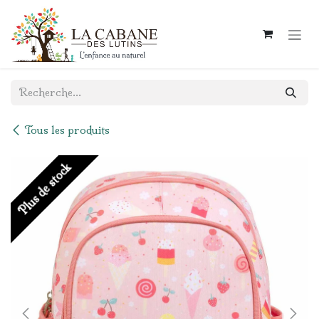
Se rendre au contenu
Tous les produits
Plus de stock