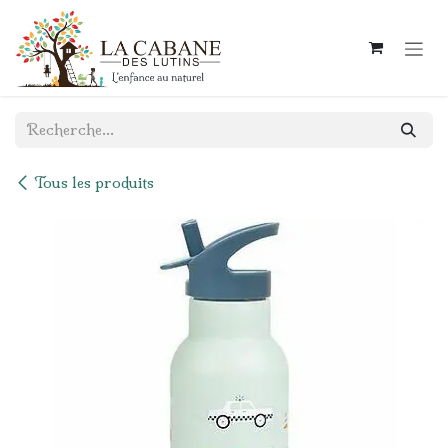
Se rendre au contenu
Tous les produits