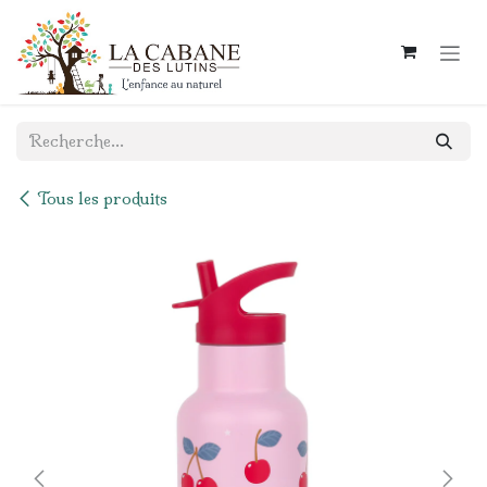
Se rendre au contenu
Tous les produits