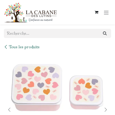
Se rendre au contenu
Tous les produits