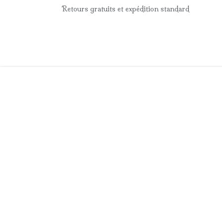
Se rendre au contenu
Retours gratuits et expédition standard
Accueil
e-Shop
Listes de naissance
Panier